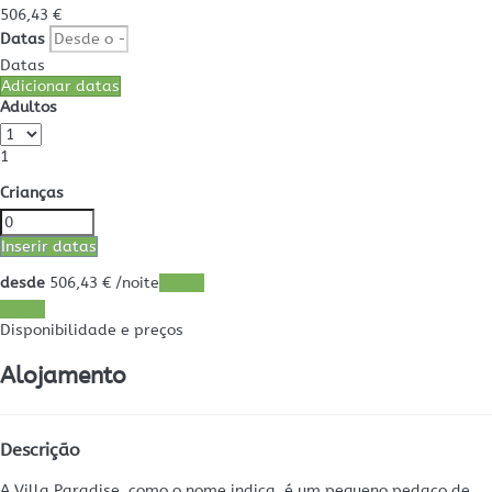
506,
43 €
Datas
Datas
Adicionar datas
Adultos
1
Crianças
Inserir datas
desde
506,
43 €
/noite
Datas
Datas
Disponibilidade e preços
Alojamento
Descrição
A Villa Paradise, como o nome indica, é um pequeno pedaço de