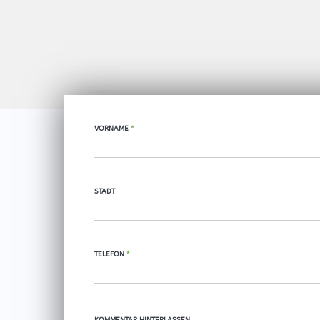
VORNAME
*
STADT
TELEFON
*