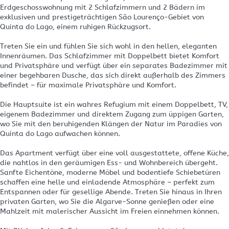
Erdgeschosswohnung mit 2 Schlafzimmern und 2 Bädern im
exklusiven und prestigeträchtigen São Lourenço-Gebiet von
Quinta do Lago, einem ruhigen Rückzugsort.
Treten Sie ein und fühlen Sie sich wohl in den hellen, eleganten
Innenräumen. Das Schlafzimmer mit Doppelbett bietet Komfort
und Privatsphäre und verfügt über ein separates Badezimmer mit
einer begehbaren Dusche, das sich direkt außerhalb des Zimmers
befindet – für maximale Privatsphäre und Komfort.
Die Hauptsuite ist ein wahres Refugium mit einem Doppelbett, TV,
eigenem Badezimmer und direktem Zugang zum üppigen Garten,
wo Sie mit den beruhigenden Klängen der Natur im Paradies von
Quinta do Lago aufwachen können.
Das Apartment verfügt über eine voll ausgestattete, offene Küche,
die nahtlos in den geräumigen Ess- und Wohnbereich übergeht.
Sanfte Eichentöne, moderne Möbel und bodentiefe Schiebetüren
schaffen eine helle und einladende Atmosphäre – perfekt zum
Entspannen oder für gesellige Abende. Treten Sie hinaus in Ihren
privaten Garten, wo Sie die Algarve-Sonne genießen oder eine
Mahlzeit mit malerischer Aussicht im Freien einnehmen können.